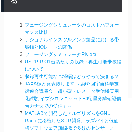
る
フェージングシミュレータのコストパフォー
マンス比較
ナショナルインスツルメンツ製品における帯
域幅とIQレートの関係
フェージングシミュレータRiviera
USRP-RIO1台あたりの収録・再生可能帯域幅
について
収録再生可能な帯域幅はどうやって決まる？
JAXA様と発表致します ～第63回宇宙科学技
術連合講演会「超小型テレメータ受信機実用
化試験 イプシロンロケットF4衛星分離確認信
号カナダでの受信」～
MATLABで開発したアルゴリズムをGNU
Radioに移植したSDR開発。ラズパイと低価
格ソフトウェア無線機で多数のセンサーノー