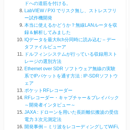
ドへの道筋を付ける。
LabVIEW / PXI でリスク無し、ストレスフリ
ー試作機開発
本当に使えるかどうか？無線LANルータを収
録＆解析してみました
IQデータを最大8ch分同時に読み込む – デー
タファイルビューア
ドルフィンシステムが行っている収録用スト
レージの選別方法
Ethernet over SDR ソフトウェア無線の実験
系でIPパケットを通す方法 : IP-SDRソフトウ
ェア
ポケットRFレコーダー
RFレコーダー・キャプチャー＆プレイバック
～開発者インタビュー～
JAXA : ドローンを用いた長距離伝搬波の受信
電力３次元測定法
開発事例 – ミリ波をレコーディングしてWiFi,